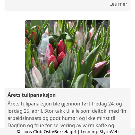
Les mer
Årets tulipanaksjon
Årets tulipanaksjon ble gjennomført fredag 24. og
lørdag 25. april. Stor takk til alle som deltok, med fin
arbeidsinnsats og godt humør, og ikke minst til
Dagfinn og frue for servering av varm kaffe og
© Lions Club Oslo/Bekkelaget | Løsning:
StyreWeb
fantastiske boller! Vi må også rette en stor takk til